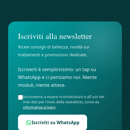
Skip
Skip
links
to
primary
navigation
Iscriviti alla newsletter
Skip
to
Ricevi consigli di bellezza, novità sui
content
trattamenti e promozioni dedicate.
Iscriverti è semplicissimo: un tap su
WhatsApp e ci pensiamo noi. Niente
moduli, niente attese.
Acconsento a essere ricontattata/o e all'uso dei
miei dati per l'invio della newsletter, come da
informativa privacy
.
Iscriviti su WhatsApp