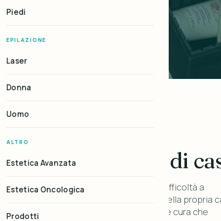
Piedi
EPILAZIONE
Laser
Donna
Uomo
ALTRO
cura, nel comfort di ca
Estetica Avanzata
 e pedicure a domicilio dedicato a chi ha difficoltà a
Estetica Oncologica
un trattamento professionale nel comfort della propria c
ssa professionalità, attenzione all'igiene e cura che
Prodotti