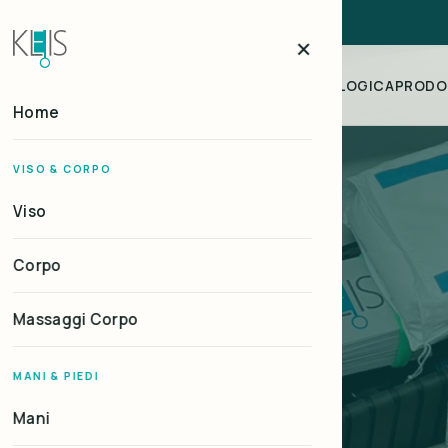
×
HOME
TRATTAMENTI
ESTETICA ONCOLOGICA
PRODO
Home
VISO & CORPO
ORINO
Viso
ra,
Corpo
Massaggi Corpo
MANI & PIEDI
asa tua.
Mani