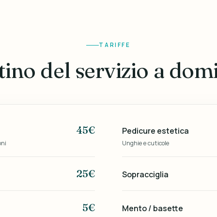
TARIFFE
istino del servizio a domi
45€
Pedicure estetica
oni
Unghie e cuticole
25€
Sopracciglia
5€
Mento / basette