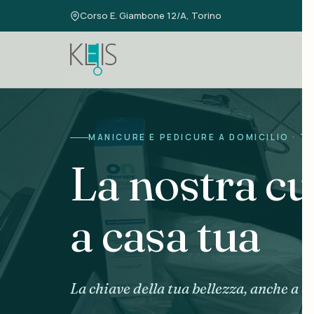
Skip
Skip
Corso E. Giambone 12/A, Torino
links
to
primary
navigation
Skip
to
content
MANICURE E PEDICURE A DOMICILIO · T
La nostra cu
a casa tua
La chiave della tua bellezza, anche a c