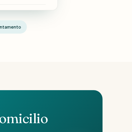
untamento
omicilio