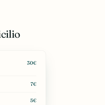
cilio
30€
7€
5€