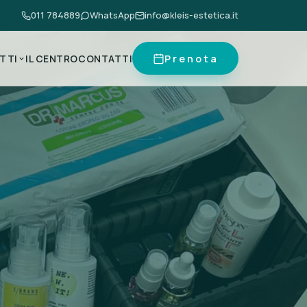
011 784889
WhatsApp
info@kleis-estetica.it
Prenota
TTI
IL CENTRO
CONTATTI